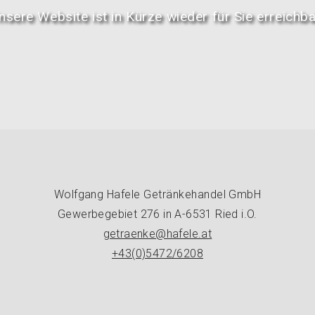
nsere Website ist in Kürze wieder für Sie erreichba
Wolfgang Hafele Getränkehandel GmbH
Gewerbegebiet 276 in A-6531 Ried i.O.
getraenke@hafele.at
+43(0)5472/6208